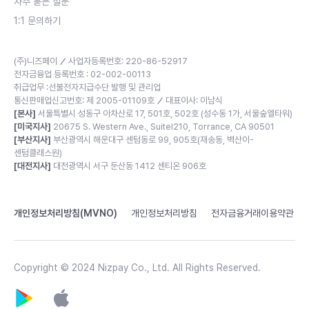
자주 묻는 질문
1:1 문의하기
(주)니즈페이
사업자등록번호: 220-86-52917
／
전자금융업 등록번호 : 02-002-00113
취급업무 :선불전자지급수단 발행 및 관리업
통신판매업신고번호: 제 2005-01109호
대표이사: 이남식
／
[본사]
서울특별시 성동구 아차산로 17, 501호, 502호 (성수동 1가, 서울숲엘타워)
[미국지사]
20675 S. Western Ave., Suitel210, Torrance, CA 90501
[부산지사]
부산광역시 해운대구 센텀동로 99, 905호(재송동, 벽산이-
센텀클래스원)
[대전지사]
대전광역시 서구 둔산동 1412 센티온 906호
개인정보처리방침(MVNO)
개인정보처리방침
전자금융거래이용약관
Copyright © 2024 Nizpay Co., Ltd. All Rights Reserved.