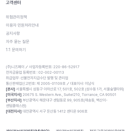
고객센터
위험관리정책
이용자 민원처리안내
공지사항
자주 묻는 질문
1:1 문의하기
(주)니즈페이
사업자등록번호: 220-86-52917
／
전자금융업 등록번호 : 02-002-00113
취급업무 :선불전자지급수단 발행 및 관리업
통신판매업신고번호: 제 2005-01109호
대표이사: 이남식
／
[본사]
서울특별시 성동구 아차산로 17, 501호, 502호 (성수동 1가, 서울숲엘타워)
[미국지사]
20675 S. Western Ave., Suitel210, Torrance, CA 90501
[부산지사]
부산광역시 해운대구 센텀동로 99, 905호(재송동, 벽산이-
센텀클래스원)
[대전지사]
대전광역시 서구 둔산동 1412 센티온 906호