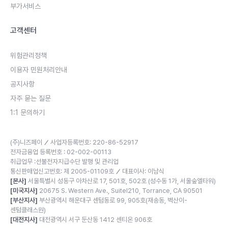
부가서비스
고객센터
위험관리정책
이용자 민원처리안내
공지사항
자주 묻는 질문
1:1 문의하기
(주)니즈페이
사업자등록번호: 220-86-52917
／
전자금융업 등록번호 : 02-002-00113
취급업무 :선불전자지급수단 발행 및 관리업
통신판매업신고번호: 제 2005-01109호
대표이사: 이남식
／
[본사]
서울특별시 성동구 아차산로 17, 501호, 502호 (성수동 1가, 서울숲엘타워)
[미국지사]
20675 S. Western Ave., Suitel210, Torrance, CA 90501
[부산지사]
부산광역시 해운대구 센텀동로 99, 905호(재송동, 벽산이-
센텀클래스원)
[대전지사]
대전광역시 서구 둔산동 1412 센티온 906호